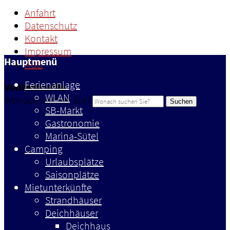
Anfahrt
Datenschutz
Kontakt
Impressum
Hauptmenü
AGB
Ferienanlage
Volltextsuche
WLAN
Wonach suchen Sie?
Suchen
SB-Markt
Gastronomie
Marina-Sütel
Camping
Urlaubsplätze
Saisonplätze
Mietunterkünfte
Strandhäuser
Deichhäuser
Deichhaus