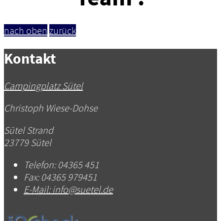
nach oben
zurück
Kontakt
Campingplatz Sütel
Christoph Wiese-Dohse
Sütel Strand
23779 Sütel
Telefon:
04365 451
Fax:
04365 979451
E-Mail:
info@suetel.de