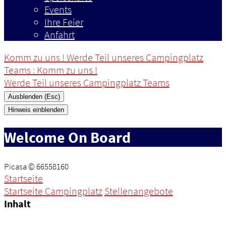
Events
Ihre Feier
Anfahrt
Komm zu uns ! Werde Teil unseres Campingplatz
Teams
: Komm zu uns !
Werde Teil unseres Campingplatz Teams
Ausblenden (Esc)
Hinweis einblenden
Welcome On Board
Picasa © 66558160
Startseite
Startseite Campingplatz
Stellenangebote
Inhalt