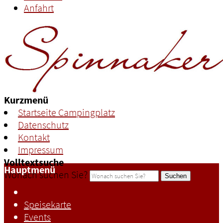
Anfahrt
Kurzmenü
Startseite Campingplatz
Datenschutz
Kontakt
Impressum
Volltextsuche
Hauptmenü
Wonach suchen Sie?
Suchen
Speisekarte
Events