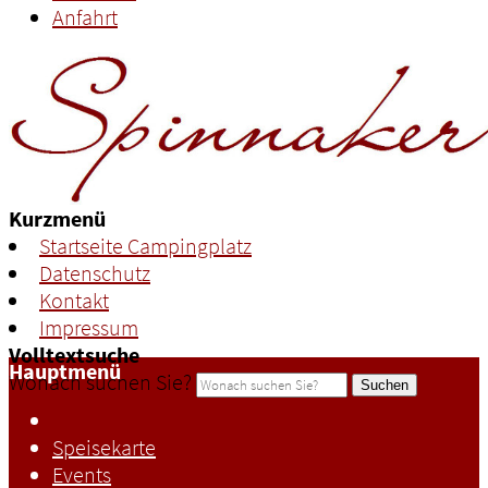
Anfahrt
Kurzmenü
Startseite Campingplatz
Datenschutz
Kontakt
Impressum
Volltextsuche
Hauptmenü
Wonach suchen Sie?
Suchen
Speisekarte
Events