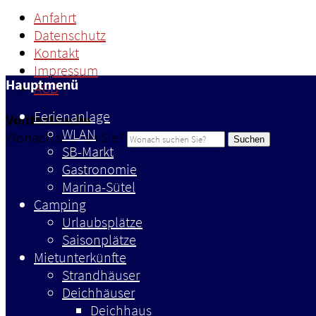
Anfahrt
Datenschutz
Kontakt
Impressum
Hauptmenü
AGB
Ferienanlage
Volltextsuche
WLAN
Wonach suchen Sie?
Suchen
SB-Markt
Gastronomie
Marina-Sütel
Camping
Urlaubsplätze
Saisonplätze
Mietunterkünfte
Strandhäuser
Deichhäuser
Deichhaus