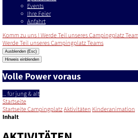
Events
Ihre Feier
Anfahrt
Komm zu uns ! Werde Teil unseres Campingplatz Tea
Werde Teil unseres Campingplatz Teams
Ausblenden (Esc)
Hinweis einblenden
Volle Power voraus
... für jung & alt
Startseite
Startseite Campingplatz
Aktivitäten
Kinderanimation
Inhalt
AKTIVITÄTEN