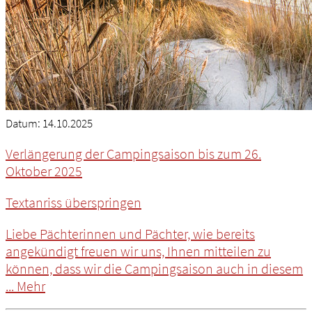
Datum:
14.10.2025
Verlängerung der Campingsaison bis zum 26.
Oktober 2025
Textanriss überspringen
Liebe Pächterinnen und Pächter, wie bereits
angekündigt freuen wir uns, Ihnen mitteilen zu
können, dass wir die Campingsaison auch in diesem
...
Mehr