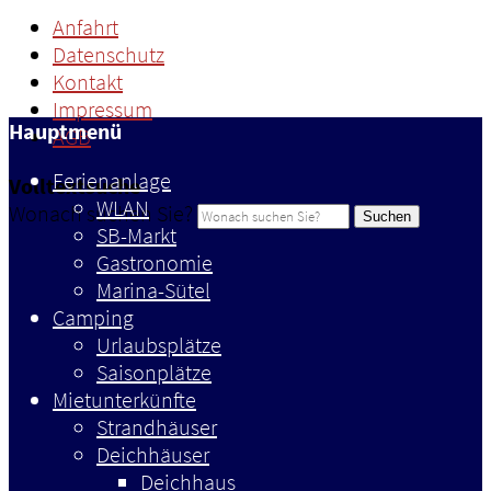
Anfahrt
Datenschutz
Kontakt
Impressum
Hauptmenü
AGB
Ferienanlage
Volltextsuche
WLAN
Wonach suchen Sie?
Suchen
SB-Markt
Gastronomie
Marina-Sütel
Camping
Urlaubsplätze
Saisonplätze
Mietunterkünfte
Strandhäuser
Deichhäuser
Deichhaus