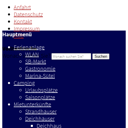
Anfahrt
Datenschutz
Kontakt
Impressum
Hauptmenü
AGB
Ferienanlage
Volltextsuche
WLAN
Wonach suchen Sie?
Suchen
SB-Markt
Gastronomie
Marina-Sütel
Camping
Urlaubsplätze
Saisonplätze
Mietunterkünfte
Strandhäuser
Deichhäuser
Deichhaus