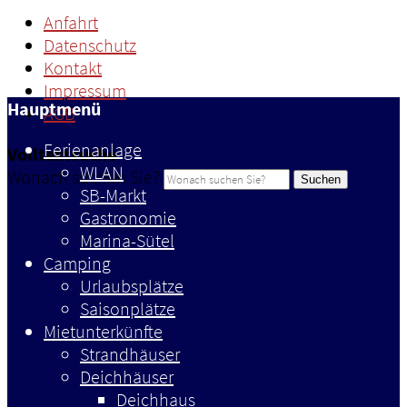
Anfahrt
Datenschutz
Kontakt
Impressum
Hauptmenü
AGB
Ferienanlage
Volltextsuche
WLAN
Wonach suchen Sie?
Suchen
SB-Markt
Gastronomie
Marina-Sütel
Camping
Urlaubsplätze
Saisonplätze
Mietunterkünfte
Strandhäuser
Deichhäuser
Deichhaus