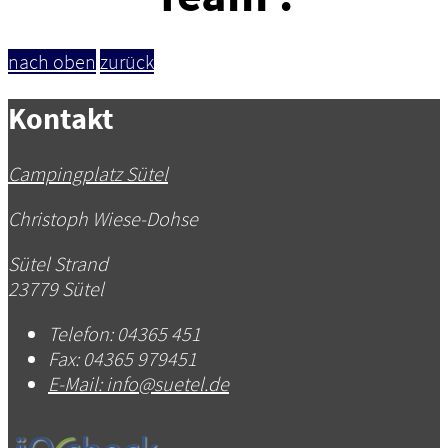
nach oben
zurück
Kontakt
Campingplatz Sütel
Christoph Wiese-Dohse
Sütel Strand
23779 Sütel
Telefon:
04365 451
Fax:
04365 979451
E-Mail:
info@suetel.de