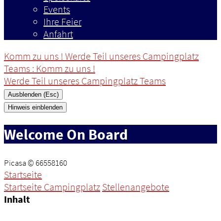
Events
Ihre Feier
Anfahrt
Komm zu uns ! Werde Teil unseres Campingplatz
Teams
: Komm zu uns !
Werde Teil unseres Campingplatz Teams
Ausblenden (Esc)
Hinweis einblenden
Welcome On Board
Picasa © 66558160
Startseite
Startseite Campingplatz
Stellenangebote
Inhalt