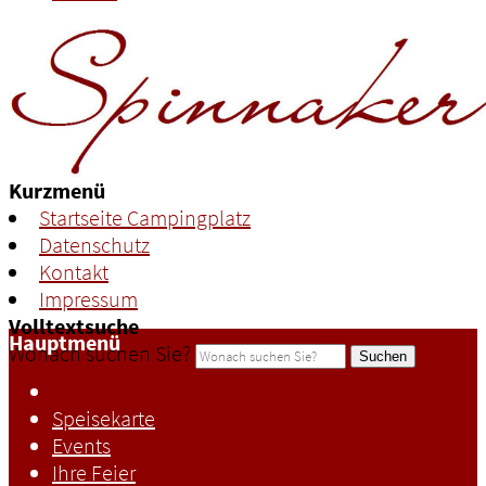
Kurzmenü
Startseite Campingplatz
Datenschutz
Kontakt
Impressum
Volltextsuche
Hauptmenü
Wonach suchen Sie?
Suchen
Speisekarte
Events
Ihre Feier