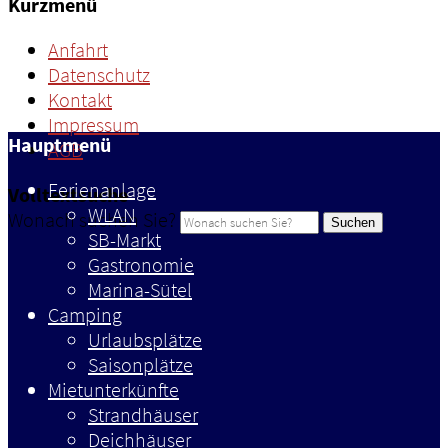
Kurzmenü
Anfahrt
Datenschutz
Kontakt
Impressum
Hauptmenü
AGB
Ferienanlage
Volltextsuche
WLAN
Wonach suchen Sie?
Suchen
SB-Markt
Gastronomie
Marina-Sütel
Camping
Urlaubsplätze
Saisonplätze
Mietunterkünfte
Strandhäuser
Deichhäuser