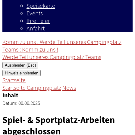
Speisekarte
Events
Ihre Feier
Anfahrt
Komm zu uns ! Werde Teil unseres Campingplatz
Teams
: Komm zu uns !
Werde Teil unseres Campingplatz Teams
Ausblenden (Esc)
Hinweis einblenden
Startseite
Startseite Campingplatz
News
Inhalt
Datum:
08.08.2025
Spiel- & Sportplatz-Arbeiten
abgeschlossen